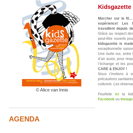
Kidsgazette
Marcher sur le fil…
expérience! Les l
travaillent depuis de
Grâce au respect des 
peut-être ouverts pou
kidsgazette is made
exceptionnelle saison
Une bulle oui, entre 
d’air aussi, pour respi
l’échange et les pos
CARE & ENJOY !
Nous t’invitons à v
précautions sanitaire
culturels. Les réserva
© Alice van Innis
Feuillete
ici
la kids
Facebook
ou
Instag
AGENDA