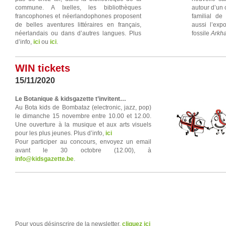
commune. A Ixelles, les bibliothèques
autour d’un 
francophones et néerlandophones proposent
familial de
de belles aventures littéraires en français,
aussi l’exp
néerlandais ou dans d’autres langues. Plus
fossile
Arkh
d’info,
ici
ou
ici
.
WIN tickets
15/11/2020
Le Botanique & kidsgazette t’invitent…
Au Bota kids de Bombataz (electronic, jazz, pop)
le dimanche 15 novembre entre 10.00 et 12.00.
Une ouverture à la musique et aux arts visuels
pour les plus jeunes. Plus d’info,
ici
Pour participer au concours, envoyez un email
avant le 30 octobre (12.00), à
info@kidsgazette.be
.
Pour vous désinscrire de la newsletter,
cliquez ici