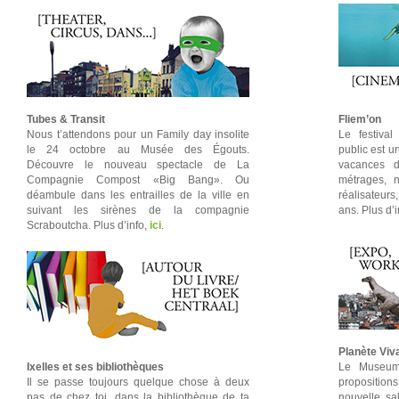
Tubes & Transit
Fliem’on
Nous t’attendons pour un Family day insolite
Le festival
le 24 octobre au Musée des Égouts.
public est 
Découvre le nouveau spectacle de La
vacances d
Compagnie Compost «Big Bang». Ou
métrages, n
déambule dans les entrailles de la ville en
réalisateurs
suivant les sirènes de la compagnie
ans. Plus d’
Scraboutcha. Plus d’info,
ici
.
Planète Viv
Ixelles et ses bibliothèques
Le Museum
Il se passe toujours quelque chose à deux
propositions 
pas de chez toi, dans la bibliothèque de ta
nouvelle s